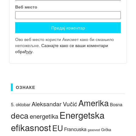
Веб место
Ово веб место користи Акисмет како би смањило
непожељне.
Сазнајте како се ваши коментари
обрађују
.
ОЗНАКЕ
Amerika
Aleksandar Vučić
5. oktobar
Bosna
Energetska
deca
energetika
efikasnost
EU
Francuska
Grčka
gasovod