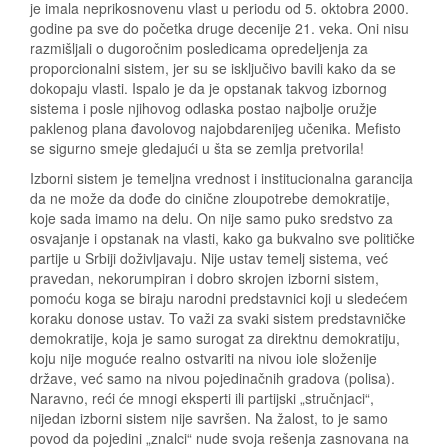
je imala neprikosnovenu vlast u periodu od 5. oktobra 2000.
godine pa sve do početka druge decenije 21. veka. Oni nisu
razmišljali o dugoročnim posledicama opredeljenja za
proporcionalni sistem, jer su se isključivo bavili kako da se
dokopaju vlasti. Ispalo je da je opstanak takvog izbornog
sistema i posle njihovog odlaska postao najbolje oružje
paklenog plana đavolovog najobdarenijeg učenika. Mefisto
se sigurno smeje gledajući u šta se zemlja pretvorila!
Izborni sistem je temeljna vrednost i institucionalna garancija
da ne može da dođe do cinične zloupotrebe demokratije,
koje sada imamo na delu. On nije samo puko sredstvo za
osvajanje i opstanak na vlasti, kako ga bukvalno sve političke
partije u Srbiji doživljavaju. Nije ustav temelj sistema, već
pravedan, nekorumpiran i dobro skrojen izborni sistem,
pomoću koga se biraju narodni predstavnici koji u sledećem
koraku donose ustav. To važi za svaki sistem predstavničke
demokratije, koja je samo surogat za direktnu demokratiju,
koju nije moguće realno ostvariti na nivou iole složenije
države, već samo na nivou pojedinačnih gradova (polisa).
Naravno, reći će mnogi eksperti ili partijski „stručnjaci“,
nijedan izborni sistem nije savršen. Na žalost, to je samo
povod da pojedini „znalci“ nude svoja rešenja zasnovana na