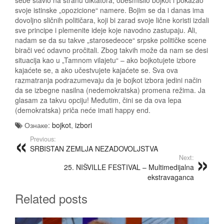
svoje istinske „opozicione“ namere. Bojim se da i danas ima
dovoljno sličnih političara, koji bi zarad svoje lične koristi izdali
sve principe i plemenite ideje koje navodno zastupaju. Ali,
nadam se da su takve „starosedeoce“ srpske političke scene
birači već odavno pročitali. Zbog takvih može da nam se desi
situacija kao u „Tamnom vilajetu“ – ako bojkotujete izbore
kajaćete se, a ako učestvujete kajaćete se. Sva ova
razmatranja podrazumevaju da je bojkot izbora jedini način
da se izbegne nasilna (nedemokratska) promena režima. Ja
glasam za takvu opciju! Međutim, čini se da ova lepa
(demokratska) priča neće imati happy end.
Ознаке:
bojkot
,
izbori
Previous:
SRBISTAN ZEMLJA NEZADOVOLJSTVA
Next:
25. NIŠVILLE FESTIVAL – Multimedijalna
ekstravaganca
Related posts