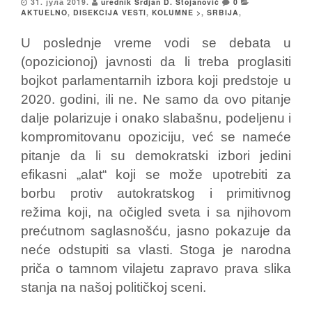
31. јула 2019.
urednik Srdjan D. Stojanović
0
AKTUELNO
,
DISEKCIJA VESTI
,
KOLUMNE >
,
SRBIJA
,
U poslednje vreme vodi se debata u
(opozicionoj) javnosti da li treba proglasiti
bojkot parlamentarnih izbora koji predstoje u
2020. godini, ili ne. Ne samo da ovo pitanje
dalje polarizuje i onako slabašnu, podeljenu i
kompromitovanu opoziciju, već se nameće
pitanje da li su demokratski izbori jedini
efikasni „alat“ koji se može upotrebiti za
borbu protiv autokratskog i primitivnog
režima koji, na očigled sveta i sa njihovom
prećutnom saglasnošću, jasno pokazuje da
neće odstupiti sa vlasti. Stoga je narodna
priča o tamnom vilajetu zapravo prava slika
stanja na našoj političkoj sceni.