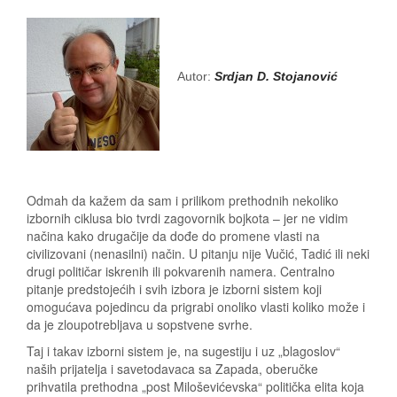
Autor:
Srdjan D. Stojanović
Odmah da kažem da sam i prilikom prethodnih nekoliko
izbornih ciklusa bio tvrdi zagovornik bojkota – jer ne vidim
načina kako drugačije da dođe do promene vlasti na
civilizovani (nenasilni) način. U pitanju nije Vučić, Tadić ili neki
drugi političar iskrenih ili pokvarenih namera. Centralno
pitanje predstojećih i svih izbora je izborni sistem koji
omogućava pojedincu da prigrabi onoliko vlasti koliko može i
da je zloupotrebljava u sopstvene svrhe.
Taj i takav izborni sistem je, na sugestiju i uz „blagoslov“
naših prijatelja i savetodavaca sa Zapada, oberučke
prihvatila prethodna „post Miloševićevska“ politička elita koja