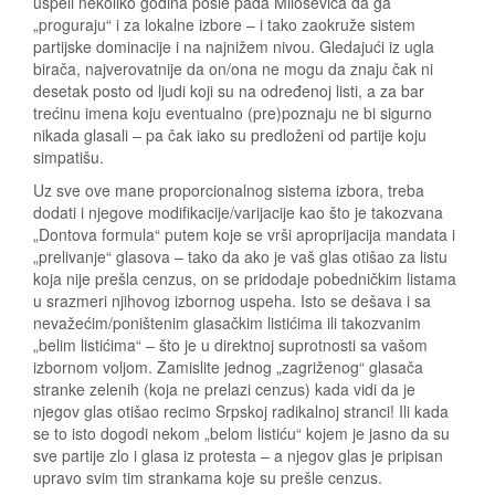
uspeli nekoliko godina posle pada Miloševića da ga
„proguraju“ i za lokalne izbore – i tako zaokruže sistem
partijske dominacije i na najnižem nivou. Gledajući iz ugla
birača, najverovatnije da on/ona ne mogu da znaju čak ni
desetak posto od ljudi koji su na određenoj listi, a za bar
trećinu imena koju eventualno (pre)poznaju ne bi sigurno
nikada glasali – pa čak iako su predloženi od partije koju
simpatišu.
Uz sve ove mane proporcionalnog sistema izbora, treba
dodati i njegove modifikacije/varijacije kao što je takozvana
„Dontova formula“ putem koje se vrši aproprijacija mandata i
„prelivanje“ glasova – tako da ako je vaš glas otišao za listu
koja nije prešla cenzus, on se pridodaje pobedničkim listama
u srazmeri njihovog izbornog uspeha. Isto se dešava i sa
nevažećim/poništenim glasačkim listićima ili takozvanim
„belim listićima“ – što je u direktnoj suprotnosti sa vašom
izbornom voljom. Zamislite jednog „zagriženog“ glasača
stranke zelenih (koja ne prelazi cenzus) kada vidi da je
njegov glas otišao recimo Srpskoj radikalnoj stranci! Ili kada
se to isto dogodi nekom „belom listiću“ kojem je jasno da su
sve partije zlo i glasa iz protesta – a njegov glas je pripisan
upravo svim tim strankama koje su prešle cenzus.