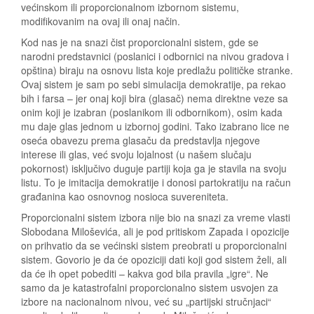
većinskom ili proporcionalnom izbornom sistemu,
modifikovanim na ovaj ili onaj način.
Kod nas je na snazi čist proporcionalni sistem, gde se
narodni predstavnici (poslanici i odbornici na nivou gradova i
opština) biraju na osnovu lista koje predlažu političke stranke.
Ovaj sistem je sam po sebi simulacija demokratije, pa rekao
bih i farsa – jer onaj koji bira (glasač) nema direktne veze sa
onim koji je izabran (poslanikom ili odbornikom), osim kada
mu daje glas jednom u izbornoj godini. Tako izabrano lice ne
oseća obavezu prema glasaču da predstavlja njegove
interese ili glas, već svoju lojalnost (u našem slučaju
pokornost) isključivo duguje partiji koja ga je stavila na svoju
listu. To je imitacija demokratije i donosi partokratiju na račun
građanina kao osnovnog nosioca suvereniteta.
Proporcionalni sistem izbora nije bio na snazi za vreme vlasti
Slobodana Miloševića, ali je pod pritiskom Zapada i opozicije
on prihvatio da se većinski sistem preobrati u proporcionalni
sistem. Govorio je da će opoziciji dati koji god sistem želi, ali
da će ih opet pobediti – kakva god bila pravila „igre“. Ne
samo da je katastrofalni proporcionalno sistem usvojen za
izbore na nacionalnom nivou, već su „partijski stručnjaci“