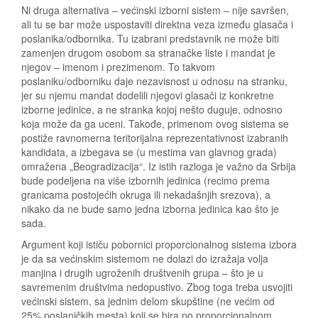
Ni druga alternativa – većinski izborni sistem – nije savršen,
ali tu se bar može uspostaviti direktna veza između glasača i
poslanika/odbornika. Tu izabrani predstavnik ne može biti
zamenjen drugom osobom sa stranačke liste i mandat je
njegov – imenom i prezimenom. To takvom
poslaniku/odborniku daje nezavisnost u odnosu na stranku,
jer su njemu mandat dodelili njegovi glasači iz konkretne
izborne jedinice, a ne stranka kojoj nešto duguje, odnosno
koja može da ga uceni. Takođe, primenom ovog sistema se
postiže ravnomerna teritorijalna reprezentativnost izabranih
kandidata, a izbegava se (u mestima van glavnog grada)
omražena „Beogradizacija“. Iz istih razloga je važno da Srbija
bude podeljena na više izbornih jedinica (recimo prema
granicama postojećih okruga ili nekadašnjih srezova), a
nikako da ne bude samo jedna izborna jedinica kao što je
sada.
Argument koji ističu pobornici proporcionalnog sistema izbora
je da sa većinskim sistemom ne dolazi do izražaja volja
manjina i drugih ugroženih društvenih grupa – što je u
savremenim društvima nedopustivo. Zbog toga treba usvojiti
većinski sistem, sa jednim delom skupštine (ne većim od
25% poslaničkih mesta) koji se bira po proporcionalnom