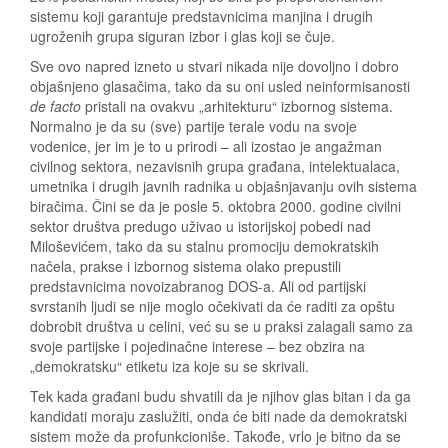
sistemu koji garantuje predstavnicima manjina i drugih
ugroženih grupa siguran izbor i glas koji se čuje.
Sve ovo napred izneto u stvari nikada nije dovoljno i dobro
objašnjeno glasačima, tako da su oni usled neinformisanosti
de facto
pristali na ovakvu „arhitekturu“ izbornog sistema.
Normalno je da su (sve) partije terale vodu na svoje
vodenice, jer im je to u prirodi – ali izostao je angažman
civilnog sektora, nezavisnih grupa građana, intelektualaca,
umetnika i drugih javnih radnika u objašnjavanju ovih sistema
biračima. Čini se da je posle 5. oktobra 2000. godine civilni
sektor društva predugo uživao u istorijskoj pobedi nad
Miloševićem, tako da su stalnu promociju demokratskih
načela, prakse i izbornog sistema olako prepustili
predstavnicima novoizabranog DOS-a. Ali od partijski
svrstanih ljudi se nije moglo očekivati da će raditi za opštu
dobrobit društva u celini, već su se u praksi zalagali samo za
svoje partijske i pojedinačne interese – bez obzira na
„demokratsku“ etiketu iza koje su se skrivali.
Tek kada građani budu shvatili da je njihov glas bitan i da ga
kandidati moraju zaslužiti, onda će biti nade da demokratski
sistem može da profunkcioniše. Takođe, vrlo je bitno da se