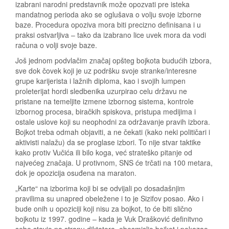
izabrani narodni predstavnik može opozvati pre isteka
mandatnog perioda ako se oglušava o volju svoje izborne
baze. Procedura opoziva mora biti precizno definisana i u
praksi ostvarljiva – tako da izabrano lice uvek mora da vodi
računa o volji svoje baze.
Još jednom podvlačim značaj opšteg bojkota budućih izbora,
sve dok čovek koji je uz podršku svoje stranke/interesne
grupe karijerista i lažnih diploma, kao i svojih lumpen
proleterijat hordi sledbenika uzurpirao celu državu ne
pristane na temeljite izmene izbornog sistema, kontrole
izbornog procesa, biračkih spiskova, pristupa medijima i
ostale uslove koji su neophodni za održavanje pravih izbora.
Bojkot treba odmah objaviti, a ne čekati (kako neki političari i
aktivisti nalažu) da se proglase izbori. To nije stvar taktike
kako protiv Vučića ili bilo koga, već strateško pitanje od
najvećeg značaja. U protivnom, SNS će trčati na 100 metara,
dok je opozicija osuđena na maraton.
„Karte“ na izborima koji bi se odvijali po dosadašnjim
pravilima su unapred obeležene i to je Sizifov posao. Ako i
bude onih u opoziciji koji nisu za bojkot, to će biti slično
bojkotu iz 1997. godine – kada je Vuk Drašković definitvno
sebe stavio na stranu diktatora, obesmislio bojkot i pokazao