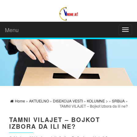
Menu
Toggl
naviga
Home
»
AKTUELNO
»
DISEKCIJA VESTI
»
KOLUMNE >
»
SRBIJA
»
TAMNI VILAJET – Bojkot izbora da ili ne?
TAMNI VILAJET – BOJKOT
IZBORA DA ILI NE?