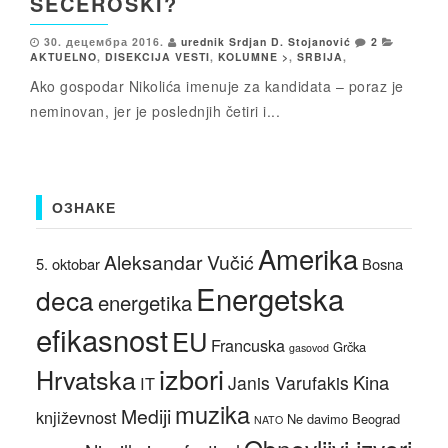
ŠEĆEROSKI?
30. децембра 2016.
urednik Srdjan D. Stojanović
2
AKTUELNO
,
DISEKCIJA VESTI
,
KOLUMNE >
,
SRBIJA
,
Ako gospodar Nikolića imenuje za kandidata – poraz je
neminovan, jer je poslednjih četiri i...
ОЗНАКЕ
Amerika
Aleksandar Vučić
5. oktobar
Bosna
Energetska
deca
energetika
efikasnost
EU
Francuska
Grčka
gasovod
izbori
Hrvatska
Kina
Janis Varufakis
IT
muzika
Mediji
književnost
Ne davimo Beograd
NATO