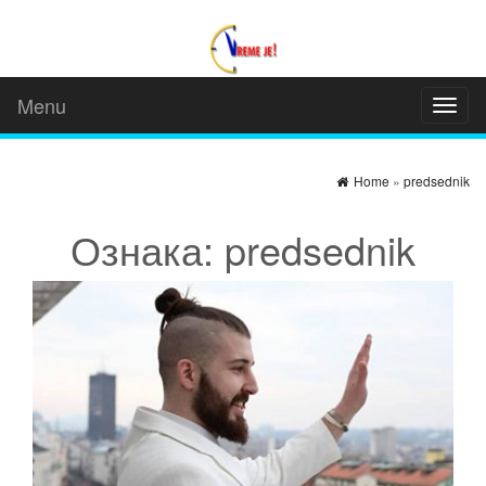
Menu
Toggl
naviga
Home
»
predsednik
Ознака: predsednik