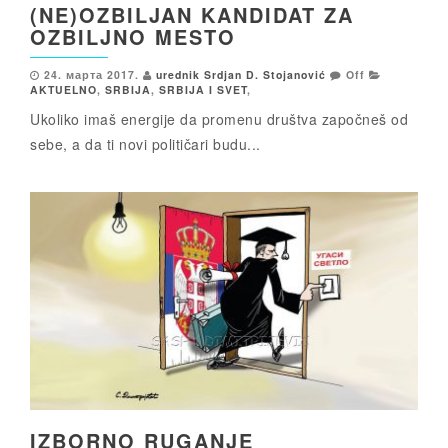
(NE)OZBILJAN KANDIDAT ZA
OZBILJNO MESTO
24. марта 2017.
urednik Srdjan D. Stojanović
Off
AKTUELNO
,
SRBIJA
,
SRBIJA I SVET
,
Ukoliko imaš energije da promenu društva započneš od
sebe, a da ti novi političari budu...
IZBORNO RUGANJE