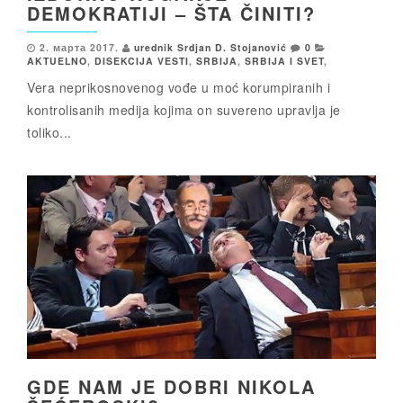
DEMOKRATIJI – ŠTA ČINITI?
2. марта 2017.
urednik Srdjan D. Stojanović
0
AKTUELNO
,
DISEKCIJA VESTI
,
SRBIJA
,
SRBIJA I SVET
,
Vera neprikosnovenog vođe u moć korumpiranih i
kontrolisanih medija kojima on suvereno upravlja je
toliko...
GDE NAM JE DOBRI NIKOLA