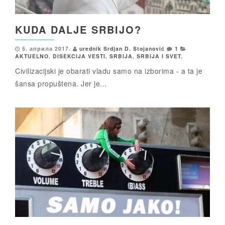
KUDA DALJE SRBIJO?
5. априла 2017.
urednik Srdjan D. Stojanović
1
AKTUELNO
,
DISEKCIJA VESTI
,
SRBIJA
,
SRBIJA I SVET
,
Civilizacijski je obarati vladu samo na izborima - a ta je
šansa propuštena. Jer je...