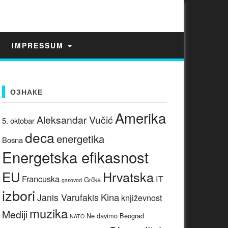
IMPRESSUM
ОЗНАКЕ
Amerika
Aleksandar Vučić
5. oktobar
deca
energetika
Bosna
Energetska efikasnost
EU
Hrvatska
Francuska
IT
Grčka
gasovod
izbori
Kina
Janis Varufakis
književnost
muzika
Mediji
Ne davimo Beograd
NATO