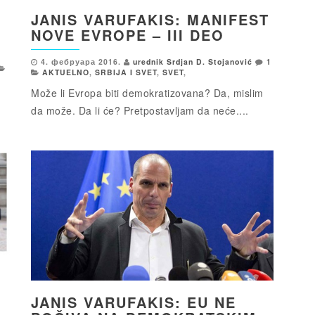
JANIS VARUFAKIS: MANIFEST
NOVE EVROPE – III DEO
4. фебруара 2016.
urednik Srdjan D. Stojanović
1
AKTUELNO
,
SRBIJA I SVET
,
SVET
,
Može li Evropa biti demokratizovana? Da, mislim
da može. Da li će? Pretpostavljam da neće....
JANIS VARUFAKIS: EU NE