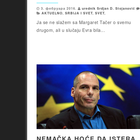
3. фебруара 2016.
urednik Srdjan D. Stojanović
AKTUELNO
,
SRBIJA I SVET
,
SVET
,
Ja se ne slažem sa Margaret Tačer o svemu
drugom, ali u slučaju Evra bila...
NEMAČKA HOĆE DA ISTERA