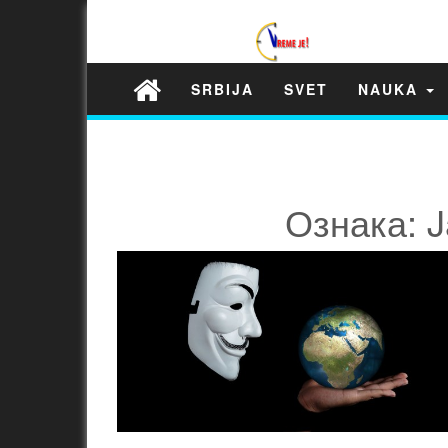
SRBIJA
SVET
NAUKA
Ознака: J