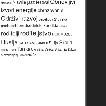
Obnovljivi
Nisville jazz festival
Nemačka
izvori energije
obrazovanje
Održivi razvoj
pepeljuga 21. veka
predsednički kandidat
predsednik
prvaci
roditeljstvo
roditelji
ROK MUZEJ
Rusija
Srbija
Sirija
SAD
SAMO JAKO!
Turska
Ukrajina
Velika Britanija
Zakon
Tramp
Trump
škola
o ozakonjenju objekata