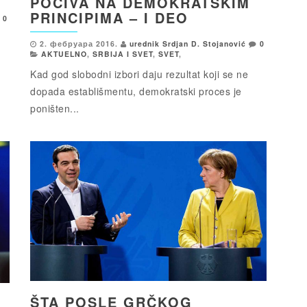
POČIVA NA DEMOKRATSKIM
PRINCIPIMA – I DEO
0
2. фебруара 2016.
urednik Srdjan D. Stojanović
0
AKTUELNO
,
SRBIJA I SVET
,
SVET
,
Kad god slobodni izbori daju rezultat koji se ne
dopada establišmentu, demokratski proces je
poništen...
ŠTA POSLE GRČKOG