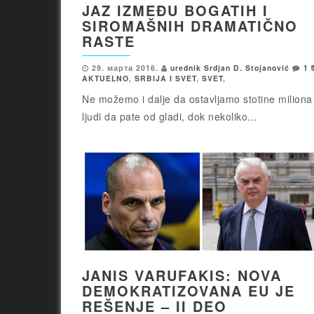
JAZ IZMEĐU BOGATIH I
SIROMAŠNIH DRAMATIČNO
RASTE
29. марта 2016.
urednik Srdjan D. Stojanović
1
AKTUELNO
,
SRBIJA I SVET
,
SVET
,
Ne možemo i dalje da ostavljamo stotine miliona
ljudi da pate od gladi, dok nekoliko...
JANIS VARUFAKIS: NOVA
DEMOKRATIZOVANA EU JE
REŠENJE – II DEO