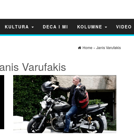
KULTURA
DECA I MI
KOLUMNE
VIDEO
Home
»
Janis Varufakis
anis Varufakis