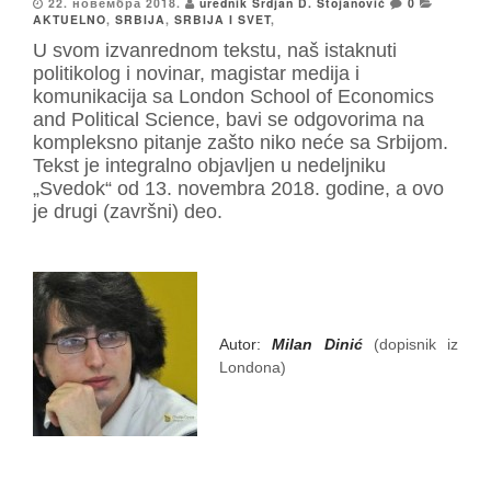
22. новембра 2018.
urednik Srdjan D. Stojanović
0
AKTUELNO
,
SRBIJA
,
SRBIJA I SVET
,
U svom izvanrednom tekstu, naš istaknuti
politikolog i novinar, magistar medija i
komunikacija sa London School of Economics
and Political Science, bavi se odgovorima na
kompleksno pitanje zašto niko neće sa Srbijom.
Tekst je integralno objavljen u nedeljniku
„Svedok“ od 13. novembra 2018. godine, a ovo
je drugi (završni) deo.
Autor:
Milan Dinić
(dopisnik iz
Londona)