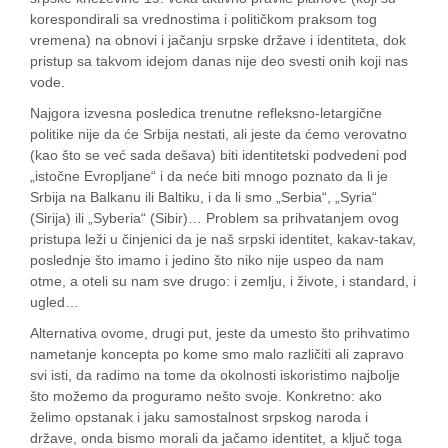
korespondirali sa vrednostima i političkom praksom tog
vremena) na obnovi i jačanju srpske države i identiteta, dok
pristup sa takvom idejom danas nije deo svesti onih koji nas
vode.
Najgora izvesna posledica trenutne refleksno-letargične
politike nije da će Srbija nestati, ali jeste da ćemo verovatno
(kao što se već sada dešava) biti identitetski podvedeni pod
„istočne Evropljane“ i da neće biti mnogo poznato da li je
Srbija na Balkanu ili Baltiku, i da li smo „Serbia“, „Syria“
(Sirija) ili „Syberia“ (Sibir)… Problem sa prihvatanjem ovog
pristupa leži u činjenici da je naš srpski identitet, kakav-takav,
poslednje što imamo i jedino što niko nije uspeo da nam
otme, a oteli su nam sve drugo: i zemlju, i živote, i standard, i
ugled…
Alternativa ovome, drugi put, jeste da umesto što prihvatimo
nametanje koncepta po kome smo malo različiti ali zapravo
svi isti, da radimo na tome da okolnosti iskoristimo najbolje
što možemo da proguramo nešto svoje. Konkretno: ako
želimo opstanak i jaku samostalnost srpskog naroda i
države, onda bismo morali da jačamo identitet, a ključ toga