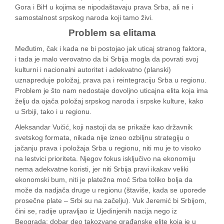
Gora i BiH u kojima se nipodaštavaju prava Srba, ali ne i
samostalnost srpskog naroda koji tamo živi.
Problem sa elitama
Međutim, čak i kada ne bi postojao jak uticaj stranog faktora,
i tada je malo verovatno da bi Srbija mogla da povrati svoj
kulturni i nacionalni autoritet i adekvatno (planski)
uznapreduje položaj, prava pa i reintegraciju Srba u regionu.
Problem je što nam nedostaje dovoljno uticajna elita koja ima
želju da ojača položaj srpskog naroda i srpske kulture, kako
u Srbiji, tako i u regionu.
Aleksandar Vučić, koji nastoji da se prikaže kao državnik
svetskog formata, nikada nije izneo ozbiljnu strategiju o
jačanju prava i položaja Srba u regionu, niti mu je to visoko
na lestvici prioriteta. Njegov fokus isključivo na ekonomiju
nema adekvatne koristi, jer niti Srbija pravi ikakav veliki
ekonomski bum, niti je platežna moć Srba toliko bolja da
može da nadjača druge u regionu (štaviše, kada se uporede
prosečne plate – Srbi su na začelju). Vuk Jeremić bi Srbijom,
čini se, radije upravljao iz Ujedinjenih nacija nego iz
Beograda; dobar deo takozvane građanske elite koja je u