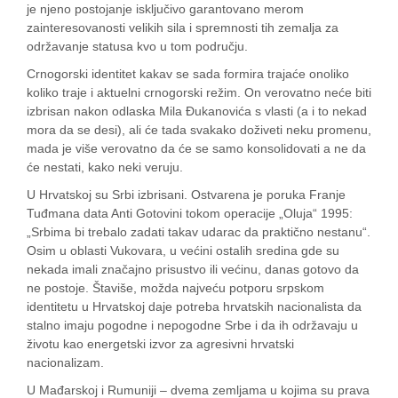
je njeno postojanje isključivo garantovano merom
zainteresovanosti velikih sila i spremnosti tih zemalja za
održavanje statusa kvo u tom području.
Crnogorski identitet kakav se sada formira trajaće onoliko
koliko traje i aktuelni crnogorski režim. On verovatno neće biti
izbrisan nakon odlaska Mila Đukanovića s vlasti (a i to nekad
mora da se desi), ali će tada svakako doživeti neku promenu,
mada je više verovatno da će se samo konsolidovati a ne da
će nestati, kako neki veruju.
U Hrvatskoj su Srbi izbrisani. Ostvarena je poruka Franje
Tuđmana data Anti Gotovini tokom operacije „Oluja“ 1995:
„Srbima bi trebalo zadati takav udarac da praktično nestanu“.
Osim u oblasti Vukovara, u većini ostalih sredina gde su
nekada imali značajno prisustvo ili većinu, danas gotovo da
ne postoje. Štaviše, možda najveću potporu srpskom
identitetu u Hrvatskoj daje potreba hrvatskih nacionalista da
stalno imaju pogodne i nepogodne Srbe i da ih održavaju u
životu kao energetski izvor za agresivni hrvatski
nacionalizam.
U Mađarskoj i Rumuniji – dvema zemljama u kojima su prava