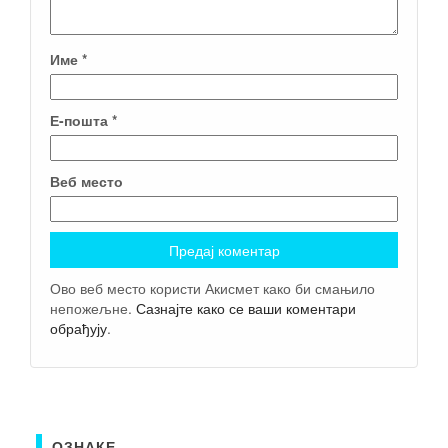
Име
*
Е-пошта
*
Веб место
Ово веб место користи Акисмет како би смањило
непожељне.
Сазнајте како се ваши коментари
обрађују
.
ОЗНАКЕ