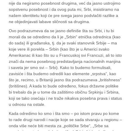
nije da negiramo posebnost drugima, već da jasno ustrojimo
sopstvenu posebnost i da ovog puta mi, Srbi, insistiramo na
našem identitetu koji će pre svega jasno podvlačiti razlike a
ne objedinjavati labave sličnosti sa drugima.
Ovo podrazumeva da se jasno definiše šta su Srbi, i tu bi
morali da se odredimo da li je „Srbin“ etnička odrednica (kao
do sada) ili građanska, tj. da je svaki stanovnik Srbije – ma
koje vere ili porekla – Srbin (kao što je u Americi svako
Amerikanac ili kao što su u Francuskoj svi Francuzi, ali to isto
znači da nema posebnog predstavljanja nacionalnih manjina
i saveta jer smo svi – Srbi). Kako to budemo formulisali,
zavisiće i šta budemo odredili kao elemente „srpstva“, kao
što je, recimo, u Britaniji jasno šta podrazumeva „britishness“
(britišnes). A kada to bude određeno, fokus državne politike
bi trebalo da je u tome da zaštitimo običnu Srpkinju i Srbina,
koji se tako osećaju i ne traže nikakva posebna prava i status
u odnosu na ostale.
Kada odredimo ko smo i šta smo – po istom pravu po kome
to rade drugi narodi i nacije koje se sada stvaraju u regionu –
onda više neće biti mesta za „političke Srbe“, „Srbe sa