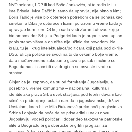
NVO sektoru, LDP ili kod Saše Jankovića, bi to radio iz i u
ime Brisela; Ivica Dačić bi samo da upravlja, nije bitno s kim;
Boris Tadić je više bio opterećen potrebom da se ponaša kao
šmeker, a Đilas je opterećen ličnim porazom u vreme kada je
upravljao kormilom DS koju sada vodi Zoran Lutovac koji je
bio ambasador Srbije u Podgorici kada je organizovan upitan
popis stanovništva a on ništa nije učinio tim povodom. Na
kraju, tu je i krug intelektualaca/političara koji pada pod okrilje
DSS, ali čija politika se svodi na to da čekamo bolje vreme,
da u međuvremenu zakopamo glavu u pesak i molimo se
Bogu da nas ili spasi ili ovi drugi da se osveste i vrate u
srpstvo…
Činjenica je, zapravo, da su od formiranja Jugoslavije, a
posebno u vreme komunizma – nacionalna, kulturna i
identitetska prava Srba uvek stavljana pod tepih i davani kao
sitniš za pridobijanje ostalih naroda u jugoslovenskoj državi.
Uostalom, kada bi se Milo Đukanović preko noći proglasio za
Srbina i objavio da hoće da se prisajedini u neku novu
Jugoslaviju, vodeći političari i dobar deo takozvane patriotske
elite u Beogradu bi ga oberučke prigrlili i proglasili za
najvećeg Srbina i potpuno zanemarili šovinizam koji se već