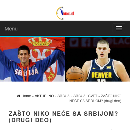
Menu
Toggl
naviga
Home
»
AKTUELNO
»
SRBIJA
»
SRBIJA I SVET
» ZAŠTO NIKO
NEĆE SA SRBIJOM? (drugi deo)
ZAŠTO NIKO NEĆE SA SRBIJOM?
(DRUGI DEO)