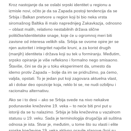
Kroz nastojanje da se oslabi srpski identitet u regionu a
izmisle novi, očito je da sa Zapada postoji tendencija da se
Srbija i Balkan pretvore u region koji bi bio neka vrsta
siromašnog Baltika ili malo naprednijeg Zakavkazja, odnosno
– oblast malih, relativno nestabilnih država slične
političke/identitetske snage, koje će u ogromnoj meri biti
zavisne od interesa velikih sila. Srbija se ovome opire jer se
njen autoritet i integritet najviše kruni, a za korist drugih
(manjih) identiteta i država koji su tek u formiranju. Međutim,
srpsko opiranje je više refleksno i formalno nego smisaono.
Štaviše, čini se da je u toku eksperiment da, umesto da
idemo protiv Zapada – bolje da im se pridružimo, pa ćemo,
valjda, opstati. To je jedan put koji zagovara aktuelna vlast,
ali i dobar deo opozicije koja, reklo bi se, ne nudi ozbiljnu i
racionalnu alternativu.
Ako se i to desi – ako se Srbija svede na nivo nekakve
podunavske kneževine 19. veka – to neće biti prvi put u
istoriji da se tu nalazimo. Srbija je bila kneževina u vazalnom
statusu u 19. veku. Sada je terminologija drugačija ali suština
odnosa je ista. Stvar je, međutim, u tome što su vlasti i elite
srpske kneževine 19. veka aktivno pravile planove (koji su