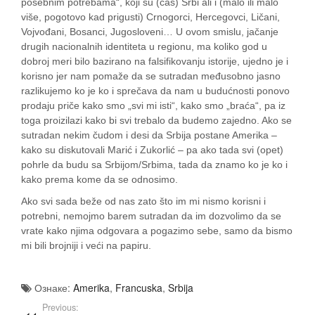
posebnim potrebama“, koji su (čas) Srbi ali i (malo ili malo
više, pogotovo kad prigusti) Crnogorci, Hercegovci, Ličani,
Vojvođani, Bosanci, Jugosloveni… U ovom smislu, jačanje
drugih nacionalnih identiteta u regionu, ma koliko god u
dobroj meri bilo bazirano na falsifikovanju istorije, ujedno je i
korisno jer nam pomaže da se sutradan međusobno jasno
razlikujemo ko je ko i sprečava da nam u budućnosti ponovo
prodaju priče kako smo „svi mi isti“, kako smo „braća“, pa iz
toga proizilazi kako bi svi trebalo da budemo zajedno. Ako se
sutradan nekim čudom i desi da Srbija postane Amerika –
kako su diskutovali Marić i Zukorlić – pa ako tada svi (opet)
pohrle da budu sa Srbijom/Srbima, tada da znamo ko je ko i
kako prema kome da se odnosimo.
Ako svi sada beže od nas zato što im mi nismo korisni i
potrebni, nemojmo barem sutradan da im dozvolimo da se
vrate kako njima odgovara a pogazimo sebe, samo da bismo
mi bili brojniji i veći na papiru.
Ознаке:
Amerika
,
Francuska
,
Srbija
Previous: