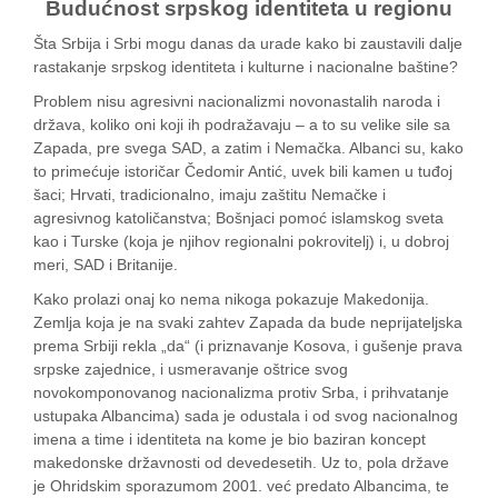
Budućnost srpskog identiteta u regionu
Šta Srbija i Srbi mogu danas da urade kako bi zaustavili dalje
rastakanje srpskog identiteta i kulturne i nacionalne baštine?
Problem nisu agresivni nacionalizmi novonastalih naroda i
država, koliko oni koji ih podražavaju – a to su velike sile sa
Zapada, pre svega SAD, a zatim i Nemačka. Albanci su, kako
to primećuje istoričar Čedomir Antić, uvek bili kamen u tuđoj
šaci; Hrvati, tradicionalno, imaju zaštitu Nemačke i
agresivnog katoličanstva; Bošnjaci pomoć islamskog sveta
kao i Turske (koja je njihov regionalni pokrovitelj) i, u dobroj
meri, SAD i Britanije.
Kako prolazi onaj ko nema nikoga pokazuje Makedonija.
Zemlja koja je na svaki zahtev Zapada da bude neprijateljska
prema Srbiji rekla „da“ (i priznavanje Kosova, i gušenje prava
srpske zajednice, i usmeravanje oštrice svog
novokomponovanog nacionalizma protiv Srba, i prihvatanje
ustupaka Albancima) sada je odustala i od svog nacionalnog
imena a time i identiteta na kome je bio baziran koncept
makedonske državnosti od devedesetih. Uz to, pola države
je Ohridskim sporazumom 2001. već predato Albancima, te