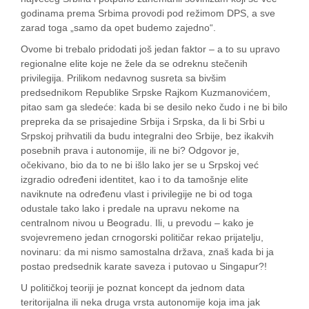
godinama prema Srbima provodi pod režimom DPS, a sve
zarad toga „samo da opet budemo zajedno“.
Ovome bi trebalo pridodati još jedan faktor – a to su upravo
regionalne elite koje ne žele da se odreknu stečenih
privilegija. Prilikom nedavnog susreta sa bivšim
predsednikom Republike Srpske Rajkom Kuzmanovićem,
pitao sam ga sledeće: kada bi se desilo neko čudo i ne bi bilo
prepreka da se prisajedine Srbija i Srpska, da li bi Srbi u
Srpskoj prihvatili da budu integralni deo Srbije, bez ikakvih
posebnih prava i autonomije, ili ne bi? Odgovor je,
očekivano, bio da to ne bi išlo lako jer se u Srpskoj već
izgradio određeni identitet, kao i to da tamošnje elite
naviknute na određenu vlast i privilegije ne bi od toga
odustale tako lako i predale na upravu nekome na
centralnom nivou u Beogradu. Ili, u prevodu – kako je
svojevremeno jedan crnogorski političar rekao prijatelju,
novinaru: da mi nismo samostalna država, znaš kada bi ja
postao predsednik karate saveza i putovao u Singapur?!
U političkoj teoriji je poznat koncept da jednom data
teritorijalna ili neka druga vrsta autonomije koja ima jak