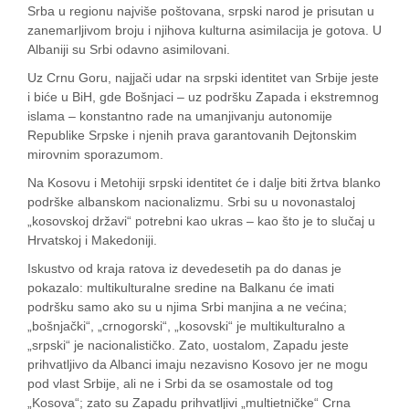
Srba u regionu najviše poštovana, srpski narod je prisutan u
zanemarljivom broju i njihova kulturna asimilacija je gotova. U
Albaniji su Srbi odavno asimilovani.
Uz Crnu Goru, najjači udar na srpski identitet van Srbije jeste
i biće u BiH, gde Bošnjaci – uz podršku Zapada i ekstremnog
islama – konstantno rade na umanjivanju autonomije
Republike Srpske i njenih prava garantovanih Dejtonskim
mirovnim sporazumom.
Na Kosovu i Metohiji srpski identitet će i dalje biti žrtva blanko
podrške albanskom nacionalizmu. Srbi su u novonastaloj
„kosovskoj državi“ potrebni kao ukras – kao što je to slučaj u
Hrvatskoj i Makedoniji.
Iskustvo od kraja ratova iz devedesetih pa do danas je
pokazalo: multikulturalne sredine na Balkanu će imati
podršku samo ako su u njima Srbi manjina a ne većina;
„bošnjački“, „crnogorski“, „kosovski“ je multikulturalno a
„srpski“ je nacionalističko. Zato, uostalom, Zapadu jeste
prihvatljivo da Albanci imaju nezavisno Kosovo jer ne mogu
pod vlast Srbije, ali ne i Srbi da se osamostale od tog
„Kosova“; zato su Zapadu prihvatljivi „multietničke“ Crna