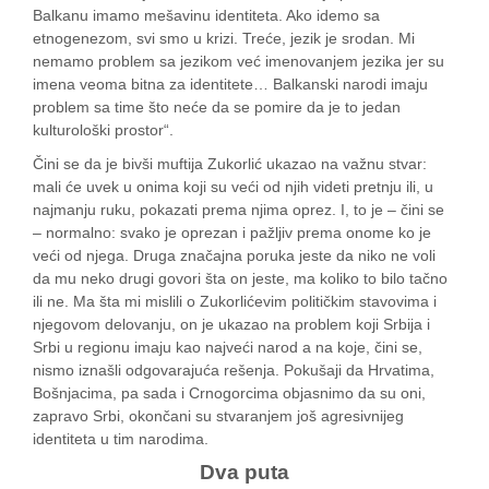
Balkanu imamo mešavinu identiteta. Ako idemo sa
etnogenezom, svi smo u krizi. Treće, jezik je srodan. Mi
nemamo problem sa jezikom već imenovanjem jezika jer su
imena veoma bitna za identitete… Balkanski narodi imaju
problem sa time što neće da se pomire da je to jedan
kulturološki prostor“.
Čini se da je bivši muftija Zukorlić ukazao na važnu stvar:
mali će uvek u onima koji su veći od njih videti pretnju ili, u
najmanju ruku, pokazati prema njima oprez. I, to je – čini se
– normalno: svako je oprezan i pažljiv prema onome ko je
veći od njega. Druga značajna poruka jeste da niko ne voli
da mu neko drugi govori šta on jeste, ma koliko to bilo tačno
ili ne. Ma šta mi mislili o Zukorlićevim političkim stavovima i
njegovom delovanju, on je ukazao na problem koji Srbija i
Srbi u regionu imaju kao najveći narod a na koje, čini se,
nismo iznašli odgovarajuća rešenja. Pokušaji da Hrvatima,
Bošnjacima, pa sada i Crnogorcima objasnimo da su oni,
zapravo Srbi, okončani su stvaranjem još agresivnijeg
identiteta u tim narodima.
Dva puta