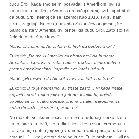
budu Srbi. Kada smo se mi posvađali s Amerikom, svi su
pobegli od nas. Da je Amerika na našoj strani, svi bi opet hteli
da budu Srbi, nemoj da se lažemo! Kao 1918. svi su nam
jurili u zagrljaj“. Na ovo je usledio Zukorlićev odgovor: „Ne.
Samo da ste vi Amerika, svi bi hteli da budu Srbi. Zato što svi
žele da budu Amerikanci“.
Marić:
„Da smo mi Amerika vi bi hteli da budete Srbi“?
Zukorlić:
„Da ste vi Amerika mi bismo hteli da budemo
Amerika… Upravo tu treba naučiti, uprkos animozitetima
prema Amerikancima. Imperije sve imaju isti duh.“
Marić:
„Mi mislimo da Amerika sve vas tutka na Srbe“.
Zukorlić:
„I to je normalno, ali znate zašto… Vi kada imate
najveći narod, najbrojniji na jednom lokalitetu, najjači…
Ukoliko se on ovako ponaša prema ostalim narodima na
način da kaže „vi niste to, vi ste mi“.
Ne možete vi nikome reći šta su. Sina rođenog, ćerku, kada
na taj način tretiraš, i to roditelji koji žive u svom vremenu a
ne razumeju dete njegovog vremena, i kada pričaju „e kada
smo mi…“ – kraj, oteraš dete od kuće. Tu je problem… Mi na