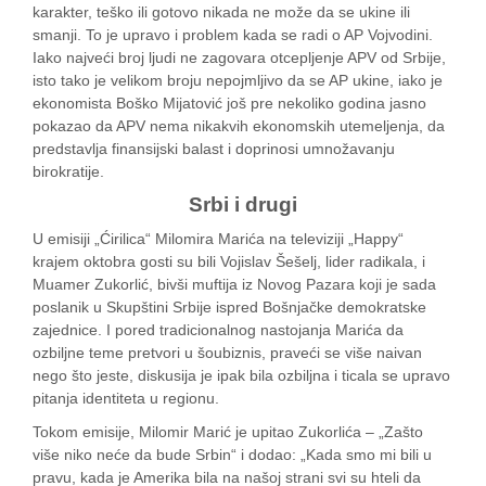
karakter, teško ili gotovo nikada ne može da se ukine ili
smanji. To je upravo i problem kada se radi o AP Vojvodini.
Iako najveći broj ljudi ne zagovara otcepljenje APV od Srbije,
isto tako je velikom broju nepojmljivo da se AP ukine, iako je
ekonomista Boško Mijatović još pre nekoliko godina jasno
pokazao da APV nema nikakvih ekonomskih utemeljenja, da
predstavlja finansijski balast i doprinosi umnožavanju
birokratije.
Srbi i drugi
U emisiji „Ćirilica“ Milomira Marića na televiziji „Happy“
krajem oktobra gosti su bili Vojislav Šešelj, lider radikala, i
Muamer Zukorlić, bivši muftija iz Novog Pazara koji je sada
poslanik u Skupštini Srbije ispred Bošnjačke demokratske
zajednice. I pored tradicionalnog nastojanja Marića da
ozbiljne teme pretvori u šoubiznis, praveći se više naivan
nego što jeste, diskusija je ipak bila ozbiljna i ticala se upravo
pitanja identiteta u regionu.
Tokom emisije, Milomir Marić je upitao Zukorlića – „Zašto
više niko neće da bude Srbin“ i dodao: „Kada smo mi bili u
pravu, kada je Amerika bila na našoj strani svi su hteli da