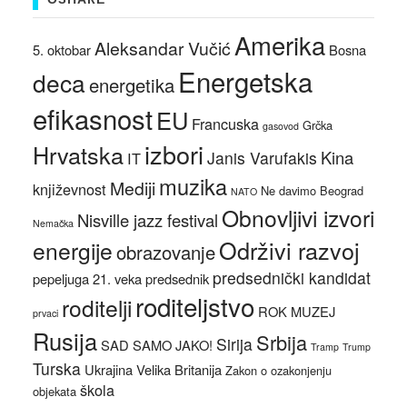
Amerika
Aleksandar Vučić
5. oktobar
Bosna
Energetska
deca
energetika
efikasnost
EU
Francuska
Grčka
gasovod
izbori
Hrvatska
Kina
Janis Varufakis
IT
muzika
Mediji
književnost
Ne davimo Beograd
NATO
Obnovljivi izvori
Nisville jazz festival
Nemačka
Održivi razvoj
energije
obrazovanje
predsednički kandidat
pepeljuga 21. veka
predsednik
roditeljstvo
roditelji
ROK MUZEJ
prvaci
Rusija
Srbija
Sirija
SAD
SAMO JAKO!
Tramp
Trump
Turska
Ukrajina
Velika Britanija
Zakon o ozakonjenju
škola
objekata