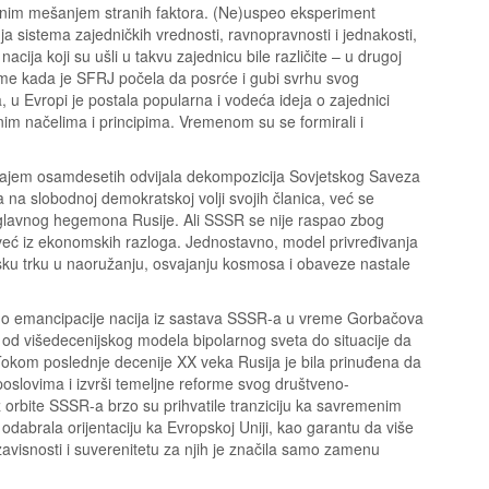
tnim mešanjem stranih faktora. (Ne)uspeo eksperiment
ja sistema zajedničkih vrednosti, ravnopravnosti i jednakosti,
acija koji su ušli u takvu zajednicu bile različite – u drugoj
eme kada je SFRJ počela da posrće i gubi svrhu svog
 u Evropi je postala popularna i vodeća ideja o zajednici
im načelima i principima. Vremenom su se formirali i
 krajem osamdesetih odvijala dekompozicija Sovjetskog Saveza
a na slobodnoj demokratskoj volji svojih članica, već se
 glavnog hegemona Rusije. Ali SSSR se nije raspao zbog
, već iz ekonomskih razloga. Jednostavno, model privređivanja
sku trku u naoružanju, osvajanju kosmosa i obaveze nastale
 do emancipacije nacija iz sastava SSSR-a u vreme Gorbačova
 od višedecenijskog modela bipolarnog sveta do situacije da
Tokom poslednje decenije XX veka Rusija je bila prinuđena da
 poslovima i izvrši temeljne reforme svog društveno-
 orbite SSSR-a brzo su prihvatile tranziciju ka savremenim
 odabrala orijentaciju ka Evropskoj Uniji, kao garantu da više
avisnosti i suverenitetu za njih je značila samo zamenu