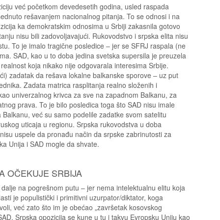
nziciju već početkom devedesetih godina, usled raspada
sednuto rešavanjem nacionalnog pitanja. To se odnosi i na
nzicija ka demokratskim odnosima u Srbiji zakasnila gotovo
anju nisu bili zadovoljavajući. Rukovodstvo i srpska elita nisu
u. To je imalo tragične posledice – jer se SFRJ raspala (ne
ma. SAD, kao u to doba jedina svetska supersila je preuzela
ealnost koja nikako nije odgovarala interesima Srbije.
i) zadatak da rešava lokalne balkanske sporove – uz put
dnika. Zadata matrica rasplitanja realno složenih i
e kao univerzalnog krivca za sve na zapadnom Balkanu, za
nog prava. To je bilo posledica toga što SAD nisu imale
na Balkanu, već su samo podelile zadatke svom satelitu
ruskog uticaja u regionu. Srpska rukovodstva u doba
 nisu uspele da pronađu način da srpske zabrinutosti za
pska Unija i SAD mogle da shvate.
A OČEKUJE SRBIJA
i dalje na pogrešnom putu – jer nema intelektualnu elitu koja
i je populistički i primitivni uzurpator/diktator, koga
oli, već zato što im je obećao „završetak kosovskog
 SAD. Srpska opozicija se kune u tu i takvu Evropsku Uniju kao