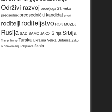
Održivi razvoj
pepeljuga 21. veka
predsednički kandidat
predsednik
prvaci
roditeljstvo
roditelji
ROK MUZEJ
Rusija
Srbija
Sirija
SAD
SAMO JAKO!
Turska
Ukrajina
Velika Britanija
Zakon
Tramp
Trump
škola
o ozakonjenju objekata