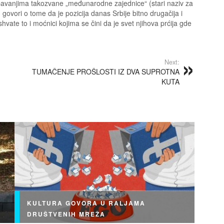
pavanjima takozvane „međunarodne zajednice“ (stari naziv za
govori o tome da je pozicija danas Srbije bitno drugačija i
ate to i moćnici kojima se čini da je svet njihova prćija gde
Next:
TUMAČENJE PROŠLOSTI IZ DVA SUPROTNA
KUTA
KULTURA GOVORA U RALJAMA
DRUŠTVENIH MREŽA