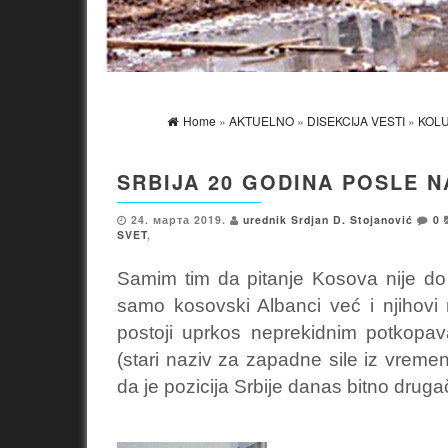
Home
»
AKTUELNO
»
DISEKCIJA VESTI
»
KOL
SRBIJA 20 GODINA POSLE N
24. марта 2019.
urednik Srdjan D. Stojanović
0
SVET
,
Samim tim da pitanje Kosova nije do
samo kosovski Albanci već i njihovi
postoji uprkos neprekidnim potkopa
(stari naziv za zapadne sile iz vreme
da je pozicija Srbije danas bitno druga