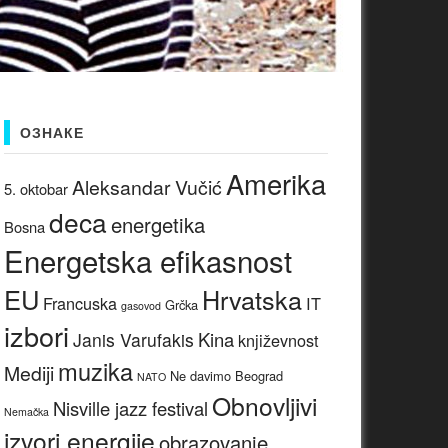
ОЗНАКЕ
Amerika
Aleksandar Vučić
5. oktobar
deca
energetika
Bosna
Energetska efikasnost
EU
Hrvatska
Francuska
IT
Grčka
gasovod
izbori
Kina
Janis Varufakis
književnost
muzika
Mediji
Ne davimo Beograd
NATO
Obnovljivi
Nisville jazz festival
Nemačka
izvori energije
obrazovanje