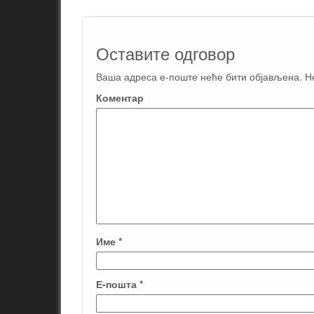
Оставите одговор
Miloševićev zajam za preporod Srbije iz
Ваша адреса е-поште неће бити објављена.
Не
osamdesetih godina prošlog veka, ili savreme
Коментар
neo-liberalni recepti i vradžbine evro fanatika
nisu mogli da doprinesu boljem životu. Zašto?
Име
*
Е-пошта
*