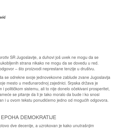
vić
protiv SR Jugoslavije, a duhovi još uvek ne mogu da se
a) sukobljenih strana nikako ne mogu da se dovedu u red.
 odgovor – što proizvodi neprestane tenzije u društvu.
 da se odrekne svoje jednovekovne zablude zvane Jugoslavija
voje mesto u međunarodnoj zajednici. Srpska država je
olitičkom sistemu, ali to nije donelo očekivani prosperitet,
eće se pitanje da li je tako moralo da bude i ko snosi
van i u ovom tekstu ponudićemo jedno od mogućih odgovora.
I EPOHA DEMOKRATIJE
 gotovo dve decenije, a uzrokovan je kako unutrašnjim