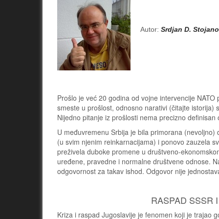
Autor:
Srdjan D. Stojano
Prošlo je već 20 godina od vojne intervencije NATO 
smeste u prošlost, odnosno narativi (čitajte istorij
Nijedno pitanje iz prošlosti nema precizno definisan
U međuvremenu Srbija je bila primorana (nevoljno)
(u svim njenim reinkarnacijama) i ponovo zauzela s
preživela duboke promene u društveno-ekonomskom i p
uređene, pravedne i normalne društvene odnose. Nam
odgovornost za takav ishod. Odgovor nije jednosta
RASPAD SSSR 
Kriza i raspad Jugoslavije je fenomen koji je trajao