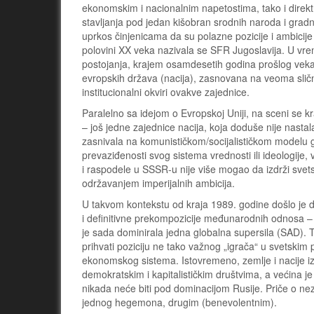
ekonomskim i nacionalnim napetostima, tako i direk
stavljanja pod jedan kišobran srodnih naroda i gradn
uprkos činjenicama da su polazne pozicije i ambicije n
polovini XX veka nazivala se SFR Jugoslavija. U vr
postojanja, krajem osamdesetih godina prošlog veka,
evropskih država (nacija), zasnovana na veoma sličn
institucionalni okviri ovakve zajednice.
Paralelno sa idejom o Evropskoj Uniji, na sceni se
– još jedne zajednice nacija, koja doduše nije nastal
zasnivala na komunističkom/socijalističkom modelu
prevaziđenosti svog sistema vrednosti ili ideologije
i raspodele u SSSR-u nije više mogao da izdrži svet
održavanjem imperijalnih ambicija.
U takvom kontekstu od kraja 1989. godine došlo je
i definitivne prekompozicije međunarodnih odnosa –
je sada dominirala jedna globalna supersila (SAD). 
prihvati poziciju ne tako važnog „igrača“ u svetskim
ekonomskog sistema. Istovremeno, zemlje i nacije iz
demokratskim i kapitalističkim društvima, a većina je
nikada neće biti pod dominacijom Rusije. Priče o nez
jednog hegemona, drugim (benevolentnim).