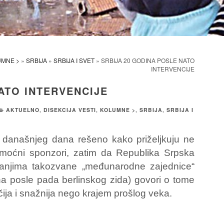
UMNE >
»
SRBIJA
»
SRBIJA I SVET
» SRBIJA 20 GODINA POSLE NATO
INTERVENCIJE
ATO INTERVENCIJE
AKTUELNO
,
DISEKCIJA VESTI
,
KOLUMNE >
,
SRBIJA
,
SRBIJA I
 današnjeg dana rešeno kako priželjkuju ne
 moćni sponzori, zatim da Republika Srpska
vanjima takozvane „međunarodne zajednice“
na posle pada berlinskog zida) govori o tome
čija i snažnija nego krajem prošlog veka.