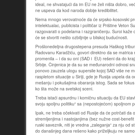
ideal, ne shvatajući da im EU ne želi ništa dobro, ve
ne uspeva da kod naroda dobije kredibilitet.
Nema mnogo verovatnoće da će srpsko-kosovski probl
intelektualac, publicista i političar iz Prištine Vet
razgovarati o podelama i razgraničenju. Suroi kaže da
će se stvoriti nešto ozbiljnije u bliskoj budućnosti.
Prošlonedeljna drugostepena presuda Haškog tribun
Radovanu Karadžiću, govori direktno da se matrica r
promenila – i da su oni (SAD i EU) rešeni da do kraja 
Srbije. Činjenica je da su se međunarodni odnosi sna
ponovo zauzela ulogu supersile kojoj SAD više ne mog
raspletom situacije u Siriji, gde je Rusija uspela d
mešanju i pokušajima obaranja istog. Sada se fokus
ko šta može na svetskoj sceni.
Treba istaći apsurdnu i komičnu situaciju da EU stavlj
svoju spoljnu politiku“ sa (nepostojećom) spoljnom p
Ipak, ne treba očekivati od Rusije da će potrčati da o
stremljenjima i nastojanjima (bez nužne cost-benefit
ruski saveznik, niti je vredna „zaleganja“ za nju od s
do današnjeg dana rešeno kako priželjkuju ne samo k