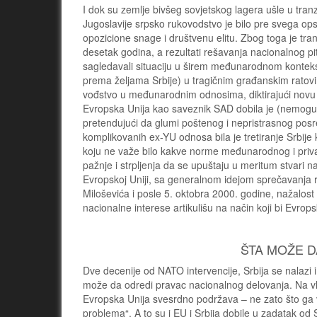
I dok su zemlje bivšeg sovjetskog lagera ušle u tra
Jugoslavije srpsko rukovodstvo je bilo pre svega op
opozicione snage i društvenu elitu. Zbog toga je tra
desetak godina, a rezultati rešavanja nacionalnog pit
sagledavali situaciju u širem međunarodnom kontekst
prema željama Srbije) u tragičnim građanskim ratovi
vođstvo u međunarodnim odnosima, diktirajući novu r
Evropska Unija kao saveznik SAD dobila je (nemoguć
pretendujući da glumi poštenog i nepristrasnog posre
komplikovanih ex-YU odnosa bila je tretiranje Srbij
koju ne važe bilo kakve norme međunarodnog i privat
pažnje i strpljenja da se upuštaju u meritum stvari 
Evropskoj Uniji, sa generalnom idejom sprečavanja 
Miloševića i posle 5. oktobra 2000. godine, nažalost
nacionalne interese artikulišu na način koji bi Evro
ŠTA MOŽE D
Dve decenije od NATO intervencije, Srbija se nalazi 
može da odredi pravac nacionalnog delovanja. Na vlast
Evropska Unija svesrdno podržava – ne zato što ga v
problema“. A to su i EU i Srbija dobile u zadatak od