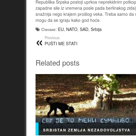
Republika Srpska postoji uprkos neprekidnim potko
zapadne sile iz vremena posle pada berlinskog zida) 
snažnija nego krajem prošlog veka. Treba samo da shv
mogu da se igraju kako god hoće.
Ознаке:
EU
,
NATO
,
SAD
,
Srbija
Previous:
PUŠTI ME STATI
Related posts
SRBISTAN ZEMLJA NEZADOVOLJSTVA