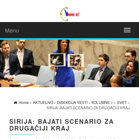
Menu
Toggl
naviga
Home
»
AKTUELNO
»
DISEKCIJA VESTI
»
KOLUMNE >
»
SVET
»
SIRIJA: BAJATI SCENARIO ZA DRUGAČIJI KRAJ
SIRIJA: BAJATI SCENARIO ZA
DRUGAČIJI KRAJ