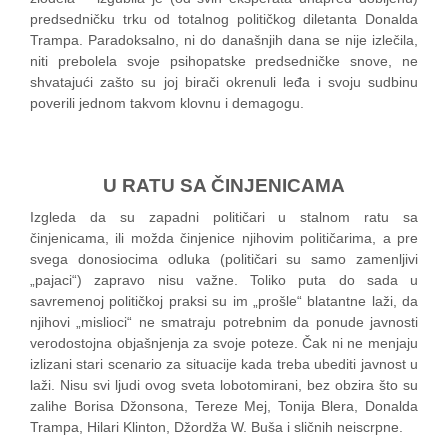
predsedničku trku od totalnog političkog diletanta Donalda
Trampa. Paradoksalno, ni do današnjih dana se nije izlečila,
niti prebolela svoje psihopatske predsedničke snove, ne
shvatajući zašto su joj birači okrenuli leđa i svoju sudbinu
poverili jednom takvom klovnu i demagogu.
U RATU SA ČINJENICAMA
Izgleda da su zapadni političari u stalnom ratu sa
činjenicama, ili možda činjenice njihovim političarima, a pre
svega donosiocima odluka (političari su samo zamenljivi
„pajaci“) zapravo nisu važne. Toliko puta do sada u
savremenoj političkoj praksi su im „prošle“ blatantne laži, da
njihovi „mislioci“ ne smatraju potrebnim da ponude javnosti
verodostojna objašnjenja za svoje poteze. Čak ni ne menjaju
izlizani stari scenario za situacije kada treba ubediti javnost u
laži. Nisu svi ljudi ovog sveta lobotomirani, bez obzira što su
zalihe Borisa Džonsona, Tereze Mej, Tonija Blera, Donalda
Trampa, Hilari Klinton, Džordža W. Buša i sličnih neiscrpne.