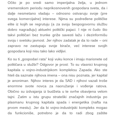
Očito je po sredi samo imperijalna želja, u jednom
vremenskom periodu neprikosnovenih gospodara sveta, da i
dalje nesmetano vladaju – odnosno ostvaruju svoje (pre
svega komercijalne) interese. Njima su podređene političke
elite iz kojih se regrutuju (a za svoju bespogovornu službu
dobro nagrađuju) aktuelni politički pajaci. I nije ni čudo što
takvi političari bez trunke griže savesti lažu i dezinformišu
svoju i svetsku javnost. Jer njihov zadatak je da to rade – oni
zapravo ne zastupaju svoje birače, već interese svojih
gospodara koji nisu tako lako vidljivi.
Ko su ti „gospodari rata“ koji vuku konce i imaju marionete od
političara u službi? Odgovor je prost: To su vlasnici krupnog
kapitala u vojno-industrijskom kompleksu Zapada. Ako ste
hteli da saznate njihova imena – ona nisu poznata, jer kapital
je anoniman. Njihov interes je da SAD i njihovi vazali troše
enormne svote novca za naoružanje i vođenje ratova.
Obično su izdvajanja iz budžeta u te svrhe obavijena velom
tajni. Zatim u istu grupu strateški značajnih industrija po
plasmanu krupnog kapitala spada i energetika (nafta na
prvom mestu). Jer da bi vojno-industrijski kompleks mogao
da funkcioniše, potrebno je da to radi zbog zaštite