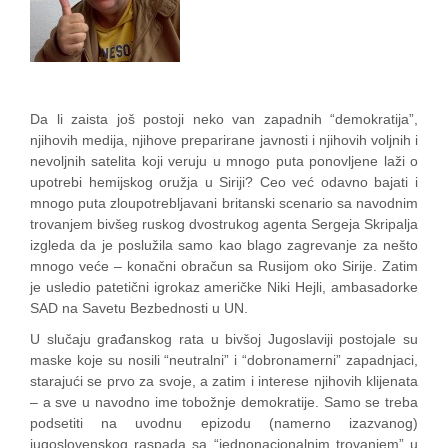
Da li zaista još postoji neko van zapadnih “demokratija”,
njihovih medija, njihove preparirane javnosti i njihovih voljnih i
nevoljnih satelita koji veruju u mnogo puta ponovljene laži o
upotrebi hemijskog oružja u Siriji? Ceo već odavno bajati i
mnogo puta zloupotrebljavani britanski scenario sa navodnim
trovanjem bivšeg ruskog dvostrukog agenta Sergeja Skripalja
izgleda da je poslužila samo kao blago zagrevanje za nešto
mnogo veće – konačni obračun sa Rusijom oko Sirije. Zatim
je usledio patetični igrokaz američke Niki Hejli, ambasadorke
SAD na Savetu Bezbednosti u UN.
U slučaju građanskog rata u bivšoj Jugoslaviji postojale su
maske koje su nosili “neutralni” i “dobronamerni” zapadnjaci,
starajući se prvo za svoje, a zatim i interese njihovih klijenata
– a sve u navodno ime tobožnje demokratije. Samo se treba
podsetiti na uvodnu epizodu (namerno izazvanog)
jugoslovenskog raspada sa “jednonacionalnim trovanjem” u