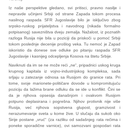
Iz naše perspektive gledano, svi pritisci, pravno nasilje i
nepravde učinjeni Srbiji od strane Zapada tokom procesa
nasilnog raspada SFR Jugoslavije bilo je isključivo zbog
srpsko-ruskog prijateljstva i navodnog (nikada formalno
potpisanog) savezništva dveju zemalja. Nažalost, iz poznatih
razloga Rusija nije bila u poziciji da priskoči u pomoć Srbiji
tokom poslednje decenije prošlog veka. Tu nemoć je Zapad
iskoristio da donese sve odluke po pitanju raspada SFR
Jugoslavije i kasnijeg odcepljenja Kosova na štetu Srbije.
Naviknuti da im se ne može reći „ne“, pripadnici uskog kruga
krupnog kapitala iz vojno-industrijskog kompleksa, sada
srljaju u zatezanje odnosa sa Rusijom do granice rata. Pri
tome, svoje marionete-političare dovode u kompromitujuću
poziciju da lažima brane odluku da se ide u konflikt. Čini se
da je njihova opsesija današnjom i ovakvom Rusijom
potpuno deplasirana i pogrešna. Njihov protivnik nije više
Rusija, već njihova sopstvena glupost, gramzivost i
nerazumevanje sveta u kome žive. U slučaju da sukob oko
Sirije postane „vruć“ (za razliku od sadašnjeg rata rečima i
poneke sporadične varnice), ovi samozvani gospodari rata