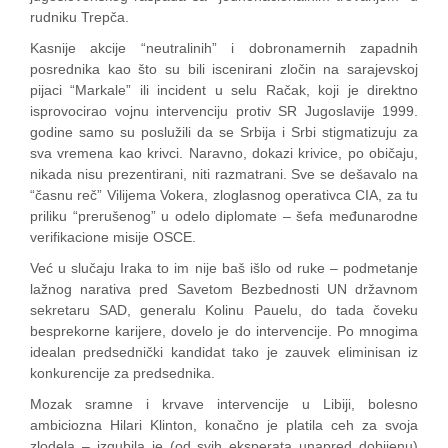
rudniku Trepča.
Kasnije akcije “neutralinih” i dobronamernih zapadnih
posrednika kao što su bili iscenirani zločin na sarajevskoj
pijaci “Markale” ili incident u selu Račak, koji je direktno
isprovocirao vojnu intervenciju protiv SR Jugoslavije 1999.
godine samo su poslužili da se Srbija i Srbi stigmatizuju za
sva vremena kao krivci. Naravno, dokazi krivice, po običaju,
nikada nisu prezentirani, niti razmatrani. Sve se dešavalo na
“časnu reč” Vilijema Vokera, zloglasnog operativca CIA, za tu
priliku “prerušenog” u odelo diplomate – šefa međunarodne
verifikacione misije OSCE.
Već u slučaju Iraka to im nije baš išlo od ruke – podmetanje
lažnog narativa pred Savetom Bezbednosti UN državnom
sekretaru SAD, generalu Kolinu Pauelu, do tada čoveku
besprekorne karijere, dovelo je do intervencije. Po mnogima
idealan predsednički kandidat tako je zauvek eliminisan iz
konkurencije za predsednika.
Mozak sramne i krvave intervencije u Libiji, bolesno
ambiciozna Hilari Klinton, konačno je platila ceh za svoja
zlodela – izgubila je (od svih eksperata unapred dobijenu)