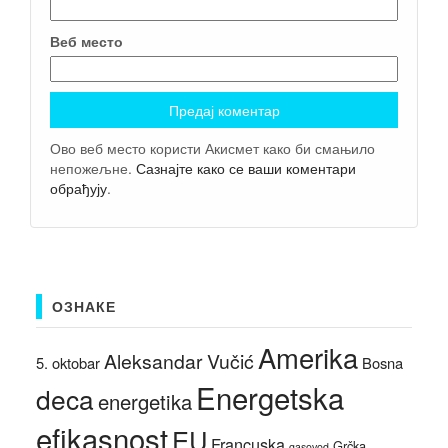
Веб место
Ово веб место користи Акисмет како би смањило
непожељне.
Сазнајте како се ваши коментари
обрађују
.
ОЗНАКЕ
Amerika
Aleksandar Vučić
5. oktobar
Bosna
Energetska
deca
energetika
efikasnost
EU
Francuska
Grčka
gasovod