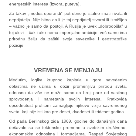
energetskih interesa (izvora, puteva).
Za takav „modus operandi“ potrebno je stalno imati rivala ili
neprijatelja. Nije bitno da li je taj neprijatelj stvarni ili izmišljen
– važno je samo da postoji. A Rusija je uvek „dobrodošla“ u
toj ulozi – čak i ako nema imperijalne ambicije, već samo ima
prirodnu želju da zaštiti svoje saveznike i geostrateške
pozicije.
VREMENA SE MENJAJU
Međutim, logika krupnog kapitala u gore navedenim
oblastima ne uzima u obzir promenljivu prirodu sveta,
odnosno da više ne može samo da broji pare od nasilnog
sprovođenja i nametanja svojih interesa. Kratkovida
opsednutost profitom zamagljuje njihovu viziju savremenog
sveta, koji nije isti kao pre deset, dvadeset ili trideset godina.
Od pada Berlinskog zida 1989. godine do današnjih dana
dešavale su se tektonske promene u svetskim društveno-
ekonomskim odnosima i formacijama. Raspad Sovjetskog