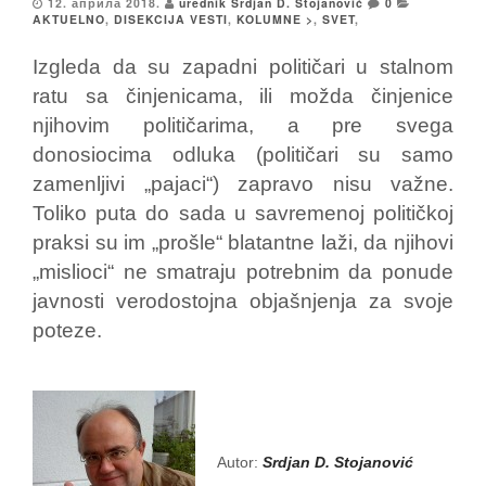
12. априла 2018.
urednik Srdjan D. Stojanović
0
AKTUELNO
,
DISEKCIJA VESTI
,
KOLUMNE >
,
SVET
,
Izgleda da su zapadni političari u stalnom
ratu sa činjenicama, ili možda činjenice
njihovim političarima, a pre svega
donosiocima odluka (političari su samo
zamenljivi „pajaci“) zapravo nisu važne.
Toliko puta do sada u savremenoj političkoj
praksi su im „prošle“ blatantne laži, da njihovi
„mislioci“ ne smatraju potrebnim da ponude
javnosti verodostojna objašnjenja za svoje
poteze.
Autor:
Srdjan D. Stojanović