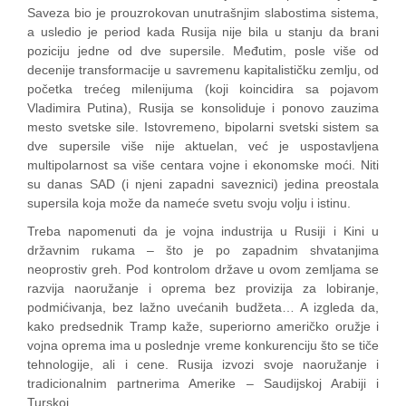
Saveza bio je prouzrokovan unutrašnjim slabostima sistema,
a usledio je period kada Rusija nije bila u stanju da brani
poziciju jedne od dve supersile. Međutim, posle više od
decenije transformacije u savremenu kapitalističku zemlju, od
početka trećeg milenijuma (koji koincidira sa pojavom
Vladimira Putina), Rusija se konsoliduje i ponovo zauzima
mesto svetske sile. Istovremeno, bipolarni svetski sistem sa
dve supersile više nije aktuelan, već je uspostavljena
multipolarnost sa više centara vojne i ekonomske moći. Niti
su danas SAD (i njeni zapadni saveznici) jedina preostala
supersila koja može da nameće svetu svoju volju i istinu.
Treba napomenuti da je vojna industrija u Rusiji i Kini u
državnim rukama – što je po zapadnim shvatanjima
neoprostiv greh. Pod kontrolom države u ovom zemljama se
razvija naoružanje i oprema bez provizija za lobiranje,
podmićivanja, bez lažno uvećanih budžeta… A izgleda da,
kako predsednik Tramp kaže, superiorno američko oružje i
vojna oprema ima u poslednje vreme konkurenciju što se tiče
tehnologije, ali i cene. Rusija izvozi svoje naoružanje i
tradicionalnim partnerima Amerike – Saudijskoj Arabiji i
Turskoj.