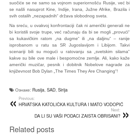
suočiće se ne samo sa vojnom superiornošću Rusije, već bi
se našli nasuprot Kine, Indije, Irana, Južne Afrike, Brazila i
svih ostalih „nezapadnih“ država slobodnog sveta.
Na sreću, u ovakvoj konfrontaciji čak ni američki generali ne
bi koristili svoje trupe, već računaju da bi se mogli „provući“
sa kukavičkim ratom „na dugme“ ili „na daljinu“ – ranije
isprobanom u ratu sa SR Jugoslavijom i Libijom. Takvi
scenariji bili su mogući u ratovanju sa „svetskim silama“
kakve su bile ove male i bespomoćne zemlje. Ali, kako kaže
američki muzičar, pesnik i dobitnik Nobelove nagrade za
književnost Bob Dylan „The Times They Are Changing“!
Ознаке:
Rusija
,
SAD
,
Sirija
Previous:
HRVATSKA KATOLIČKA KULTURA I MATO VODOPIĆ
Next:
DA LI SU VAŠI PODACI ZAISTA OBRISANI?
Related posts