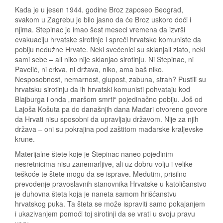
Kada je u jesen 1944. godine Broz zaposeo Beograd,
svakom u Zagrebu je bilo jasno da će Broz uskoro doći i
njima. Stepinac je imao šest meseci vremena da izvrši
evakuaciju hrvatske sirotinje i spreči hrvatske komuniste da
pobiju nedužne Hrvate. Neki svećenici su sklanjali zlato, neki
sami sebe – ali niko nije sklanjao sirotinju. Ni Stepinac, ni
Pavelić, ni crkva, ni država, niko, ama baš niko.
Nesposobnost, nemarnost, glupost, zabuna, strah? Pustili su
hrvatsku sirotinju da ih hrvatski komunisti pohvataju kod
Blajburga i onda „maršom smrti“ pojedinačno pobiju. Još od
Lajoša Košuta pa do današnjih dana Mađari otvoreno govore
da Hrvati nisu sposobni da upravljaju državom. Nije za njih
država – oni su pokrajina pod zaštitom mađarske kraljevske
krune.
Materijalne štete koje je Stepinac naneo pojedinim
nesretnicima nisu zanemarljive, ali uz dobru volju i velike
teškoće te štete mogu da se isprave. Međutim, prisilno
prevođenje pravoslavnih stanovnika Hrvatske u katoličanstvo
je duhovna šteta koja je naneta samom hrišćanstvu
hrvatskog puka. Ta šteta se može ispraviti samo pokajanjem
i ukazivanjem pomoći toj sirotinji da se vrati u svoju pravu