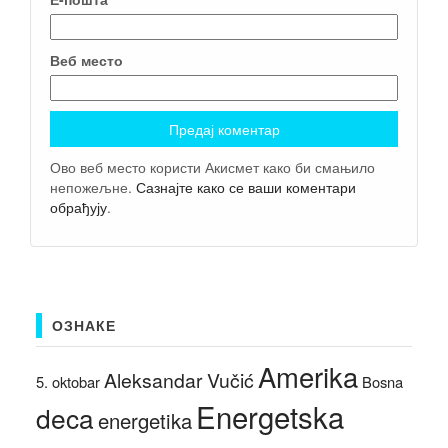
Веб место
Ово веб место користи Акисмет како би смањило
непожељне.
Сазнајте како се ваши коментари
обрађују
.
ОЗНАКЕ
Amerika
Aleksandar Vučić
5. oktobar
Bosna
Energetska
deca
energetika