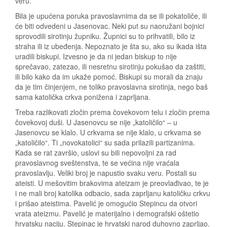
veru.
Bila je upućena poruka pravoslavnima da se ili pokatoliče, ili
će biti odvedeni u Jasenovac. Neki put su naoružani bojnici
sprovodili sirotinju župniku. Župnici su to prihvatili, bilo iz
straha ili iz ubeđenja. Nepoznato je šta su, ako su ikada išta
uradili biskupi. Izvesno je da ni jedan biskup to nije
sprečavao, zatezao, ili nesretnu sirotinju pokušao da zaštiti,
ili bilo kako da im ukaže pomoć. Biskupi su morali da znaju
da je tim činjenjem, ne toliko pravoslavna sirotinja, nego baš
sama katolička crkva ponižena i zaprljana.
Treba razlikovati zločin prema čovekovom telu i zločin prema
čovekovoj duši. U Jasenovcu se nije „katoličilo“ – u
Jasenovcu se klalo. U crkvama se nije klalo, u crkvama se
„katoličilo“. Ti „novokatolici“ su sada prilazili partizanima.
Kada se rat završio, uslovi su bili nepovoljni za rad
pravoslavnog sveštenstva, te se većina nije vraćala
pravoslavlju. Veliki broj je napustio svaku veru. Postali su
ateisti. U mešovitim brakovima ateizam je preovlađivao, te je
i ne mali broj katolika odbacio, sada zaprljanu katoličku crkvu
i prišao ateistima. Pavelić je omogućio Stepincu da otvori
vrata ateizmu. Pavelić je materijalno i demografski oštetio
hrvatsku naciju. Stepinac je hrvatski narod duhovno zaprljao.