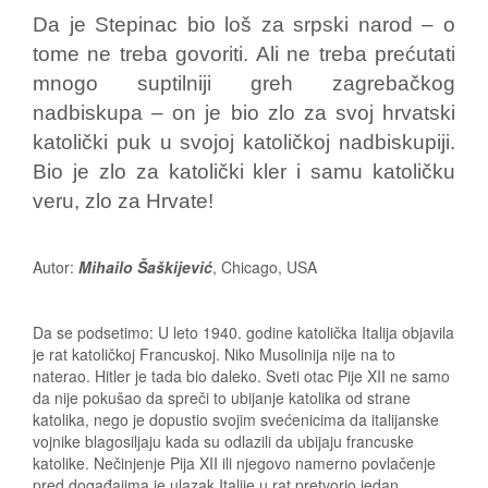
Da je Stepinac bio loš za srpski narod – o
tome ne treba govoriti. Ali ne treba prećutati
mnogo suptilniji greh zagrebačkog
nadbiskupa – on je bio zlo za svoj hrvatski
katolički puk u svojoj katoličkoj nadbiskupiji.
Bio je zlo za katolički kler i samu katoličku
veru, zlo za Hrvate!
Autor:
Mihailo Šaškijević
, Chicago, USA
Da se podsetimo: U leto 1940. godine katolička Italija objavila
je rat katoličkoj Francuskoj. Niko Musolinija nije na to
naterao. Hitler je tada bio daleko. Sveti otac Pije XII ne samo
da nije pokušao da spreči to ubijanje katolika od strane
katolika, nego je dopustio svojim svećenicima da italijanske
vojnike blagosiljaju kada su odlazili da ubijaju francuske
katolike. Nečinjenje Pija XII ili njegovo namerno povlačenje
pred događajima je ulazak Italije u rat pretvorio jedan