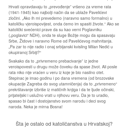
Hrvati opravdavaju to „prevođenje” vršeno za vreme rata
(1941-1945) kao najbolji način da se ublaže Pavelićevi
zločini. „Ako ih mi prevedemo (naravno samo formalno) u
katoličku vjeroispovijest, onda ćemo im spasiti živote.“ Ako se
katolički svećenici prave da su kao verni Poglavniku
(„poglavici“ NDH), onda te sluge Božije mogu da spasavaju
Srbe, Židove i naravno Rome od Pavelićevog mahnitanja.
„Pa zar to nije radio i onaj srbijanski kvisling Milan Nedić u
okupiranoj Srbiji?“
Svakako da to „privremeno prebacivanje” iz jedne
veroispovesti u drugu može čoveku da spase život. Ali posle
rata niko nije vraćen u veru iz koje je bio nasilno otet.
Stepinac je imao godinu i po dana vremena (od brozovske
okupacije Zagreba do svog utamničenja) da to „privremeno“
prekrštavanje izbriše iz matičnih knjiga i da te ljude očinski,
prijateljski i uslužno vrati u njihovu veru. Da je to uradio,
spasao bi čast i dostojanstvo svom narodu i deci svog
naroda. Neka je mirna Bosna!
Šta je ostalo od katoličanstva u Hrvatskoj?