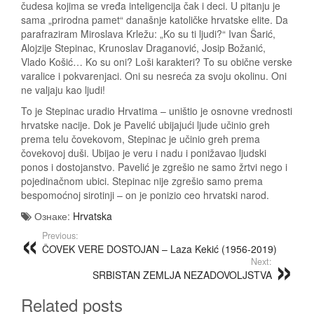
čudesa kojima se vređa inteligencija čak i deci. U pitanju je
sama „prirodna pamet“ današnje katoličke hrvatske elite. Da
parafraziram Miroslava Krležu: „Ko su ti ljudi?“ Ivan Šarić,
Alojzije Stepinac, Krunoslav Draganović, Josip Božanić,
Vlado Košić… Ko su oni? Loši karakteri? To su obične verske
varalice i pokvarenjaci. Oni su nesreća za svoju okolinu. Oni
ne valjaju kao ljudi!
To je Stepinac uradio Hrvatima – uništio je osnovne vrednosti
hrvatske nacije. Dok je Pavelić ubijajući ljude učinio greh
prema telu čovekovom, Stepinac je učinio greh prema
čovekovoj duši. Ubijao je veru i nadu i ponižavao ljudski
ponos i dostojanstvo. Pavelić je zgrešio ne samo žrtvi nego i
pojedinačnom ubici. Stepinac nije zgrešio samo prema
bespomoćnoj sirotinji – on je ponizio ceo hrvatski narod.
Ознаке:
Hrvatska
Previous:
ČOVEK VERE DOSTOJAN – Laza Kekić (1956-2019)
Next:
SRBISTAN ZEMLJA NEZADOVOLJSTVA
Related posts