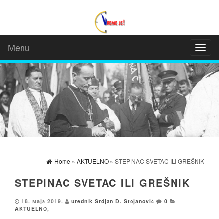
Menu
Toggl
naviga
Home
»
AKTUELNO
» STEPINAC SVETAC ILI GREŠNIK
STEPINAC SVETAC ILI GREŠNIK
18. маја 2019.
urednik Srdjan D. Stojanović
0
AKTUELNO
,