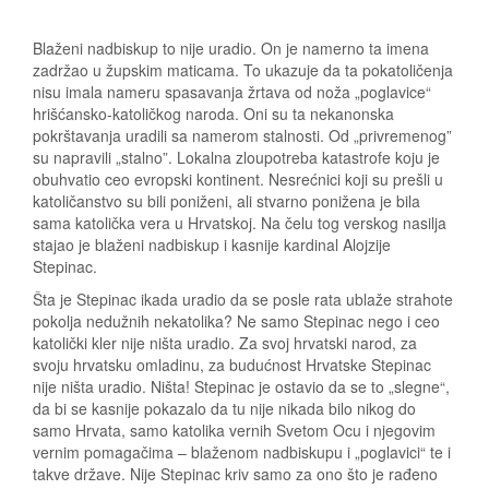
Blaženi nadbiskup to nije uradio. On je namerno ta imena
zadržao u župskim maticama. To ukazuje da ta pokatoličenja
nisu imala nameru spasavanja žrtava od noža „poglavice“
hrišćansko-katoličkog naroda. Oni su ta nekanonska
pokrštavanja uradili sa namerom stalnosti. Od „privremenog”
su napravili „stalno”. Lokalna zloupotreba katastrofe koju je
obuhvatio ceo evropski kontinent. Nesrećnici koji su prešli u
katoličanstvo su bili poniženi, ali stvarno ponižena je bila
sama katolička vera u Hrvatskoj. Na čelu tog verskog nasilja
stajao je blaženi nadbiskup i kasnije kardinal Alojzije
Stepinac.
Šta je Stepinac ikada uradio da se posle rata ublaže strahote
pokolja nedužnih nekatolika? Ne samo Stepinac nego i ceo
katolički kler nije ništa uradio. Za svoj hrvatski narod, za
svoju hrvatsku omladinu, za budućnost Hrvatske Stepinac
nije ništa uradio. Ništa! Stepinac je ostavio da se to „slegne“,
da bi se kasnije pokazalo da tu nije nikada bilo nikog do
samo Hrvata, samo katolika vernih Svetom Ocu i njegovim
vernim pomagačima – blaženom nadbiskupu i „poglavici“ te i
takve države. Nije Stepinac kriv samo za ono što je rađeno