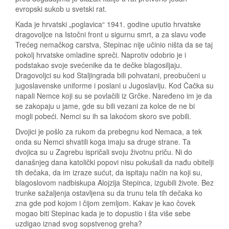
evropski sukob u svetski rat.
Kada je hrvatski „poglavica“ 1941. godine uputio hrvatske
dragovoljce na Istočni front u sigurnu smrt, a za slavu vođe
Trećeg nemačkog carstva, Stepinac nije učinio ništa da se taj
pokolj hrvatske omladine spreči. Naprotiv odobrio je i
podstakao svoje svećenike da te dečke blagosiljaju.
Dragovoljci su kod Staljingrada bili pohvatani, preobučeni u
jugoslavenske uniforme i poslani u Jugoslaviju. Kod Čačka su
napali Nemce koji su se povlačili iz Grčke. Naređeno im je da
se zakopaju u jame, gde su bili vezani za kolce de ne bi
mogli pobeći. Nemci su ih sa lakoćom skoro sve pobili.
Dvojici je pošlo za rukom da prebegnu kod Nemaca, a tek
onda su Nemci shvatili koga imaju sa druge strane. Ta
dvojica su u Zagrebu ispričali svoju životnu priču. Ni do
današnjeg dana katolički popovi nisu pokušali da nađu obitelji
tih dečaka, da im izraze sućut, da ispitaju način na koji su,
blagoslovom nadbiskupa Alojzija Stepinca, izgubili živote. Bez
trunke sažaljenja ostavljena su da trunu tela tih dečaka ko
zna gde pod kojom i čijom zemljom. Kakav je kao čovek
mogao biti Stepinac kada je to dopustio i šta više sebe
uzdigao iznad svog sopstvenog greha?