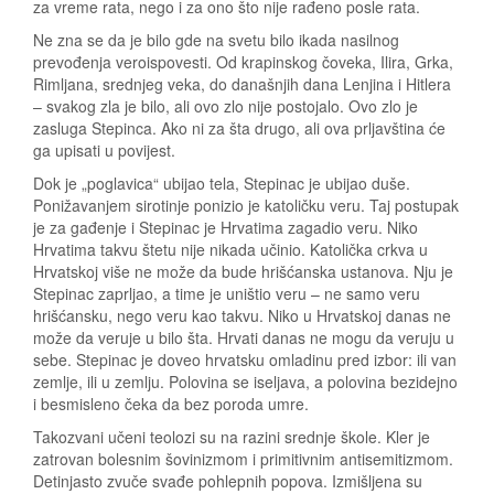
za vreme rata, nego i za ono što nije rađeno posle rata.
Ne zna se da je bilo gde na svetu bilo ikada nasilnog
prevođenja veroispovesti. Od krapinskog čoveka, Ilira, Grka,
Rimljana, srednjeg veka, do današnjih dana Lenjina i Hitlera
– svakog zla je bilo, ali ovo zlo nije postojalo. Ovo zlo je
zasluga Stepinca. Ako ni za šta drugo, ali ova prljavština će
ga upisati u povijest.
Dok je „poglavica“ ubijao tela, Stepinac je ubijao duše.
Ponižavanjem sirotinje ponizio je katoličku veru. Taj postupak
je za gađenje i Stepinac je Hrvatima zagadio veru. Niko
Hrvatima takvu štetu nije nikada učinio. Katolička crkva u
Hrvatskoj više ne može da bude hrišćanska ustanova. Nju je
Stepinac zaprljao, a time je uništio veru – ne samo veru
hrišćansku, nego veru kao takvu. Niko u Hrvatskoj danas ne
može da veruje u bilo šta. Hrvati danas ne mogu da veruju u
sebe. Stepinac je doveo hrvatsku omladinu pred izbor: ili van
zemlje, ili u zemlju. Polovina se iseljava, a polovina bezidejno
i besmisleno čeka da bez poroda umre.
Takozvani učeni teolozi su na razini srednje škole. Kler je
zatrovan bolesnim šovinizmom i primitivnim antisemitizmom.
Detinjasto zvuče svađe pohlepnih popova. Izmišljena su