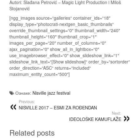
Autori: Slađana Petrović – Magic Light Production i Miloš
Stojanović
[ngg_images source=“galleries“ container_ids=“18″
display_type=“photocrati-nextgen_basic_thumbnails“
override_thumbnail_settings=“0″ thumbnail_width=“240″
thumbnail_height=“160″ thumbnail_crop=“1″
images_per_page=“20″ number_of_columns=“0″
ajax_pagination=“0″ show_all_in_lightbox=“0″
use_imagebrowser_effect=“0″ show_slideshow_link=“1″
slideshow_link_text=“[Show slideshow]“ order_by=“sortorder“
order_direction=“ASC“ returns=“included“
maximum_entity_count=“500″]
Ознаке:
Nisville jazz festival
Previous:
NISVILLE 2017 – ESMI ZA ROĐENDAN
Next:
IDEOLOŠKE KAMUFLAŽE
Related posts