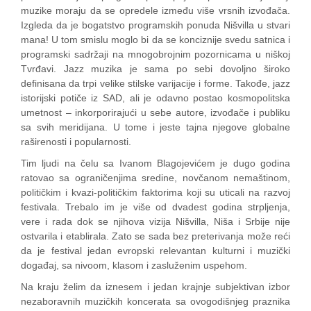
muzike moraju da se opredele između više vrsnih izvođača.
Izgleda da je bogatstvo programskih ponuda Nišvilla u stvari
mana! U tom smislu moglo bi da se konciznije svedu satnica i
programski sadržaji na mnogobrojnim pozornicama u niškoj
Tvrđavi. Jazz muzika je sama po sebi dovoljno široko
definisana da trpi velike stilske varijacije i forme. Takođe, jazz
istorijski potiče iz SAD, ali je odavno postao kosmopolitska
umetnost – inkorporirajući u sebe autore, izvođače i publiku
sa svih meridijana. U tome i jeste tajna njegove globalne
raširenosti i popularnosti.
Tim ljudi na čelu sa Ivanom Blagojevićem je dugo godina
ratovao sa ograničenjima sredine, novčanom nemaštinom,
političkim i kvazi-političkim faktorima koji su uticali na razvoj
festivala. Trebalo im je više od dvadest godina strpljenja,
vere i rada dok se njihova vizija Nišvilla, Niša i Srbije nije
ostvarila i etablirala. Zato se sada bez preterivanja može reći
da je festival jedan evropski relevantan kulturni i muzički
događaj, sa nivoom, klasom i zasluženim uspehom.
Na kraju želim da iznesem i jedan krajnje subjektivan izbor
nezaboravnih muzičkih koncerata sa ovogodišnjeg praznika