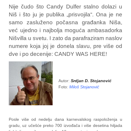
Nije čudo što Candy Dulfer stalno dolazi u
Niš i što ju je publika „prisvojila“. Ona je ne
samo zasluženo počasna građanka Niša,
već ujedno i najbolja moguća ambasadorka
Nišvilla u svetu. I zato da parafraziram naslov
numere koja joj je donela slavu, pre više od
dve i po decenije: CANDY WAS HERE!
Autor:
Srdjan D. Stojanović
Foto:
Miloš Stojanović
Posle više od nedelju dana karnevalskog raspoloženja u
gradu, uz učešće preko 700 izvođača i više desetina hiljada