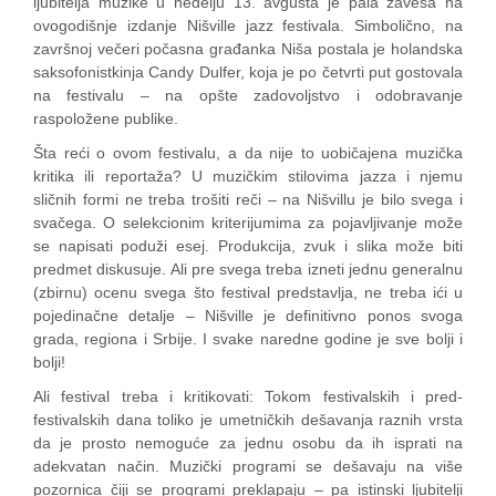
ljubitelja muzike u nedelju 13. avgusta je pala zavesa na
ovogodišnje izdanje Nišville jazz festivala. Simbolično, na
završnoj večeri počasna građanka Niša postala je holandska
saksofonistkinja Candy Dulfer, koja je po četvrti put gostovala
na festivalu – na opšte zadovoljstvo i odobravanje
raspoložene publike.
Šta reći o ovom festivalu, a da nije to uobičajena muzička
kritika ili reportaža? U muzičkim stilovima jazza i njemu
sličnih formi ne treba trošiti reči – na Nišvillu je bilo svega i
svačega. O selekcionim kriterijumima za pojavljivanje može
se napisati poduži esej. Produkcija, zvuk i slika može biti
predmet diskusuje. Ali pre svega treba izneti jednu generalnu
(zbirnu) ocenu svega što festival predstavlja, ne treba ići u
pojedinačne detalje – Nišville je definitivno ponos svoga
grada, regiona i Srbije. I svake naredne godine je sve bolji i
bolji!
Ali festival treba i kritikovati: Tokom festivalskih i pred-
festivalskih dana toliko je umetničkih dešavanja raznih vrsta
da je prosto nemoguće za jednu osobu da ih isprati na
adekvatan način. Muzički programi se dešavaju na više
pozornica čiji se programi preklapaju – pa istinski ljubitelji