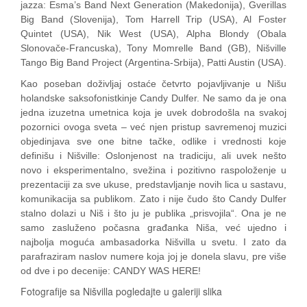
jazza: Esma’s Band Next Generation (Makedonija), Gverillas
Big Band (Slovenija), Tom Harrell Trip (USA), Al Foster
Quintet (USA), Nik West (USA), Alpha Blondy (Obala
Slonovače-Francuska), Tony Momrelle Band (GB), Nišville
Tango Big Band Project (Argentina-Srbija), Patti Austin (USA).
Kao poseban doživljaj ostaće četvrto pojavljivanje u Nišu
holandske saksofonistkinje Candy Dulfer. Ne samo da je ona
jedna izuzetna umetnica koja je uvek dobrodošla na svakoj
pozornici ovoga sveta – već njen pristup savremenoj muzici
objedinjava sve one bitne tačke, odlike i vrednosti koje
definišu i Nišville: Oslonjenost na tradiciju, ali uvek nešto
novo i eksperimentalno, svežina i pozitivno raspoloženje u
prezentaciji za sve ukuse, predstavljanje novih lica u sastavu,
komunikacija sa publikom. Zato i nije čudo što Candy Dulfer
stalno dolazi u Niš i što ju je publika „prisvojila“. Ona je ne
samo zasluženo počasna građanka Niša, već ujedno i
najbolja moguća ambasadorka Nišvilla u svetu. I zato da
parafraziram naslov numere koja joj je donela slavu, pre više
od dve i po decenije: CANDY WAS HERE!
Fotografije sa Nišvilla pogledajte u galeriji slika