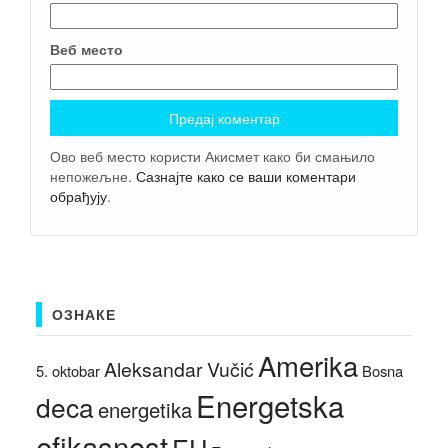
Веб место
Ово веб место користи Акисмет како би смањило
непожељне.
Сазнајте како се ваши коментари
обрађују
.
ОЗНАКЕ
Amerika
Aleksandar Vučić
5. oktobar
Bosna
Energetska
deca
energetika
efikasnost