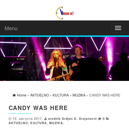
Menu
Toggl
naviga
Home
»
AKTUELNO
»
KULTURA
»
MUZIKA
» CANDY WAS HERE
CANDY WAS HERE
15. августа 2017.
urednik Srdjan D. Stojanović
0
AKTUELNO
,
KULTURA
,
MUZIKA
,